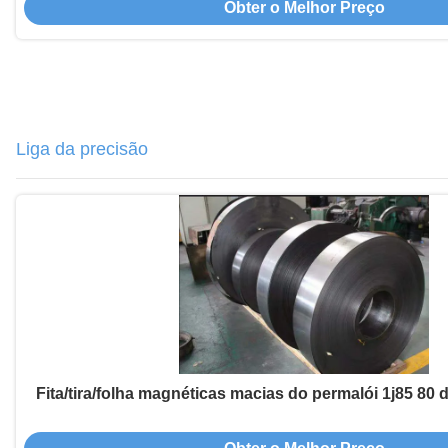
Obter o Melhor Preço
Liga da precisão
Fita/tira/folha magnéticas macias do permalói 1j85 80 