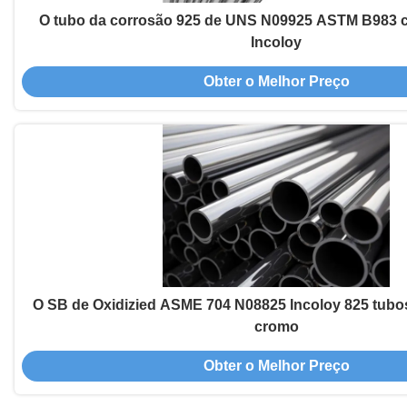
O tubo da corrosão 925 de UNS N09925 ASTM B983 c
Incoloy
Obter o Melhor Preço
O SB de Oxidizied ASME 704 N08825 Incoloy 825 tubos 
cromo
Obter o Melhor Preço