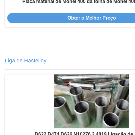
Placa material de Monel 400 da folha de Monel 4
Obter o Melhor Preço
Liga de Hastelloy
B622 B474 B626 N10276 2.4819 Ligação de 