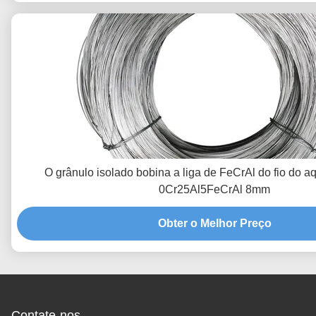
O grânulo isolado bobina a liga de FeCrAl do fio do 
0Cr25Al5FeCrAl 8mm
Obter o Melhor Preço
Contate-nos