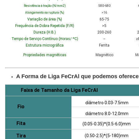
Resistência à tração (N/mm2)
580-680
Alongamento na ruptura (%)
>16
Variação de área (%)
65-75
Frequência de Dobra Repetida (F/R)
>5
Dureza (H.B.)
200-260
2
Tempo de Serviço Contínuo (Horas/ ºC)
--
≥
Estrutura micrográfica
Ferrita
Propriedades magnéticas
Magnético
M
A Forma de Liga FeCrAl que podemos oferece
Faixa de Tamanho da Liga FeCrAl
diâmetro 0.03-7.5mm
Fio
diâmetro 8.0-12.0mm
Fita
(0.05-0.35)*(0.5-6.0)mm
Tira
(0.50-2.5)*(5-180)mm