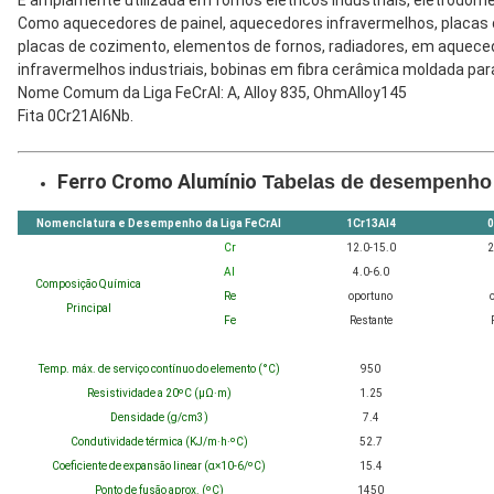
É amplamente utilizada em fornos elétricos industriais, eletrodomé
Como aquecedores de painel, aquecedores infravermelhos, placa
placas de cozimento, elementos de fornos, radiadores, em aqueced
infravermelhos industriais, bobinas em fibra cerâmica moldada pa
Nome Comum da Liga FeCrAl: A, Alloy 835, OhmAlloy145
Fita 0Cr21Al6Nb.
Ferro Cromo Alumínio
Tabelas de desempenho 
Nomenclatura e Desempenho da Liga FeCrAl
1Cr13Al4
0
Cr
12.0-15.0
2
Al
4.0-6.0
Composição Química
Re
oportuno
Principal
Fe
Restante
Temp. máx. de serviço contínuo do elemento (°C)
950
Resistividade a 20ºC (μΩ·m)
1.25
Densidade (g/cm3)
7.4
Condutividade térmica (KJ/m·h·ºC)
52.7
Coeficiente de expansão linear (α×10-6/ºC)
15.4
Ponto de fusão aprox. (ºC)
1450