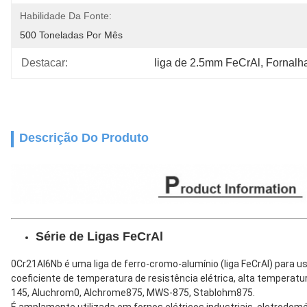
Habilidade Da Fonte:
500 Toneladas Por Mês
Destacar:
liga de 2.5mm FeCrAl
, 
Fornalha
Descrição Do Produto
Série de Ligas FeCrAl
0Cr21Al6Nb é uma liga de ferro-cromo-alumínio (liga FeCrAl) para us
coeficiente de temperatura de resistência elétrica, alta temperatu
145, Aluchrom0, Alchrome875, MWS-875, Stablohm875.