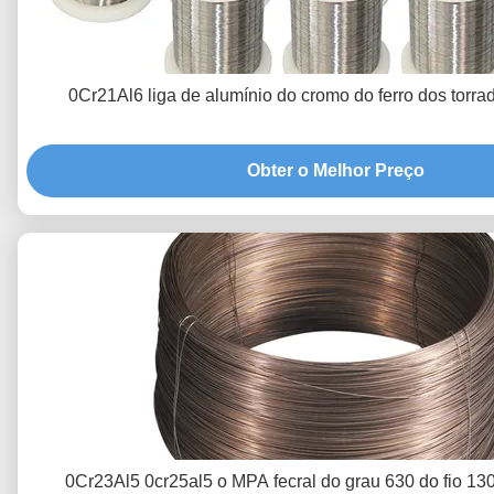
0Cr21Al6 liga de alumínio do cromo do ferro dos torr
Obter o Melhor Preço
0Cr23Al5 0cr25al5 o MPA fecral do grau 630 do fio 130