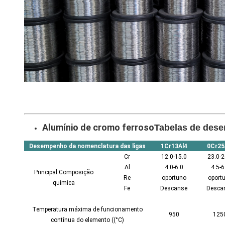
Alumínio de cromo ferroso
Tabelas de dese
Desempenho da nomenclatura das ligas
1Cr13Al4
0Cr25
Cr
12.0-15.0
23.0-2
Al
4.0-6.0
4.5-6
Principal Composição
Re
oportuno
oport
química
Fe
Descanse
Desca
Temperatura máxima de funcionamento
950
125
contínua do elemento ((°C)