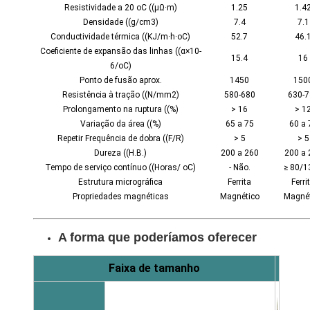
Resistividade a 20 oC ((μΩ·m)
1.25
1.4
Densidade ((g/cm3)
7.4
7.1
Conductividade térmica ((KJ/m·h·oC)
52.7
46.
Coeficiente de expansão das linhas ((α×10-
15.4
16
6/oC)
Ponto de fusão aprox.
1450
150
Resistência à tração ((N/mm2)
580-680
630-7
Prolongamento na ruptura ((%)
> 16
> 1
Variação da área ((%)
65 a 75
60 a 
Repetir Frequência de dobra ((F/R)
> 5
> 5
Dureza ((H.B.)
200 a 260
200 a 
Tempo de serviço contínuo ((Horas/ oC)
- Não.
≥ 80/1
Estrutura micrográfica
Ferrita
Ferri
Propriedades magnéticas
Magnético
Magnét
A forma que poderíamos oferecer
Faixa de tamanho