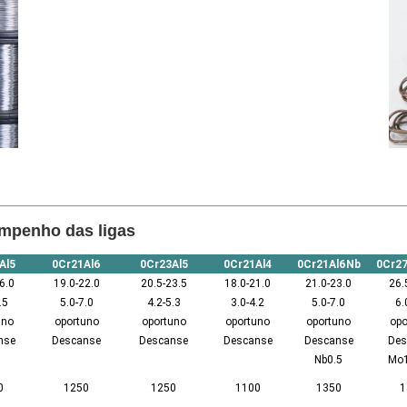
mpenho das ligas
Al5
0Cr21Al6
0Cr23Al5
0Cr21Al4
0Cr21Al6Nb
0Cr2
6.0
19.0-22.0
20.5-23.5
18.0-21.0
21.0-23.0
26.
.5
5.0-7.0
4.2-5.3
3.0-4.2
5.0-7.0
6.
uno
oportuno
oportuno
oportuno
oportuno
opo
nse
Descanse
Descanse
Descanse
Descanse
Des
Nb0.5
Mo1
0
1250
1250
1100
1350
1