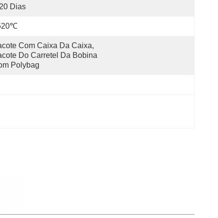
20 Dias
520℃
cote Com Caixa Da Caixa, 
cote Do Carretel Da Bobina 
om Polybag
, 