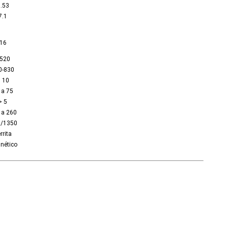
.53
7.1
16
520
0-830
 10
 a 75
> 5
 a 260
0/1350
rrita
nético