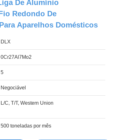
Liga De Alumínio
Fio Redondo De
Para Aparelhos Domésticos
DLX
0Cr27Al7Mo2
5
Negociável
L/C, T/T, Western Union
500 toneladas por mês