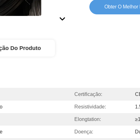
Obter O Melhor
ção Do Produto
Certificação:
C
mo
Resistividade:
1.
Elongtation:
≥
de
Doença:
Du