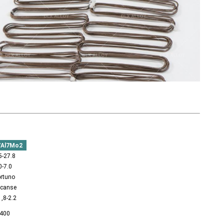
7Al7Mo2
5-27.8
0-7.0
rtuno
canse
,8-2.2
400