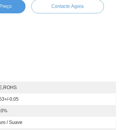
 Preço
Contacte Agora
E,ROHS
53+/-0.05
10%
ro / Suave