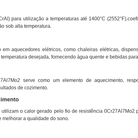
Al) para utilização a temperaturas até 1400°C (2552°F).coefici
o sob alta temperatura.
em aquecedores elétricos, como chaleiras elétricas, dispens
 a temperatura desejada, fornecendo água quente e bebidas par
r27Al7Mo2 serve como um elemento de aquecimento, respo
sultados de cozimento.
cimento
 utilizam o calor gerado pelo fio de resistência 0Cr27Al7Mo2 
 e melhorar a qualidade do sono.