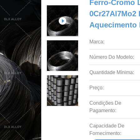
Ferro-Cromo 
0Cr27Al7Mo2 
Aquecimento 
Marca:
Número Do Modelo:
Quantidade Mínima:
Preço:
Condições De
Pagamento:
Capacidade De
Fornecimento: