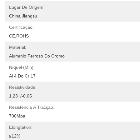
Lugar De Origem:
China Jiangsu
Certificação:
CE,ROHS
Material:
Alumínio Ferroso Do Cromo
Níquel (min):
Al 4 Do Cr 17
Resistividade:
1.23+/-0.05
Resistência À Tracção:
700Mpa
Elongtation:
≥12%