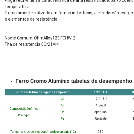
A liga FeCrAl tem a característica de alta resistividade, baixo coe
temperatura.
É amplamente utilizada em fornos industriais, eletrodomésticos, 
e elementos de resistência.
Nome Comum: OhmAlloy123,FCHW-2
Fita de resistência 0Cr21Al4.
Ferro Cromo Alumínio
tabelas de desempenho d
Nomenclatura da Liga Desempenho
1Cr13Al4
0
Cr
12.0-15.0
2
Al
4.0-6.0
Composição Química
Re
oportuno
Principal
Fe
Restante
Temp. máx. de serviço contínuo do elemento (°C)
950