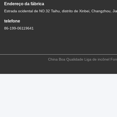
Endereço da fábrica
Estrada ocidental de NO.32 Taihu, distrito de Xinbei, Changzhou, Ji
telefone
86-199-06119641
China Boa Qualidade Liga de incônel Forn