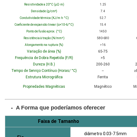
Resistividade a 20°C (µΩ·m)
1.25
Densidade (g/cm³)
7.4
Condutividade térmica (KJ/m·h·°C)
52.7
Coeficiente de expansão linear (α×10-6/°C)
15.4
Ponto de fusão aprox. (°C)
1450
Resistência à tração (N/mm²)
580-680
Alongamento na ruptura (%)
>16
Variação de área (%)
65-75
Frequência de Dobra Repetida (F/R)
>5
Dureza (H.B.)
200-260
2
Tempo de Serviço Contínuo (Horas/ °C)
--
≥
Estrutura Micrográfica
Ferrita
Propriedades Magnéticas
Magnético
M
A Forma que poderíamos oferecer
Faixa de Tamanho
diâmetro 0.03-7.5mm