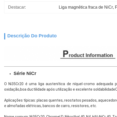
Destacar:
Liga magnética fraca de NiCr
, 
F
Descrição Do Produto
Série NiCr
O Ni35Cr20 é uma liga austenítica de níquel-cromo adequada par
oxidação,boa ductilidade após utilização e excelente soldabilida
Aplicações típicas: placas quentes, reostatos pesados, aqueced
e almofadas elétricas, bancos de carro, resistores, etc.
Nome comum: Ni35Cr20, Chromel D, Nikrothal 40, N4, HAI-NiCr 40, Top