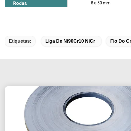
Rodas
8 a 50 mm
Etiquetas:
Liga De Ni90Cr10 NiCr
Fio Do C