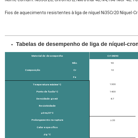
Fios de aquecimento resistentes à liga de níquel Ni35Cr20 Níquel-C
Tabelas de desempenho de liga de níquel-cr
Material de desempenho
Cr10Ni90
Não.
90
Composição
Cr
10
Fe
1300
Temperatura máxima
°C
Ponto de fusão
°C
1400
Densidade g/cm3
8.7
Resistividade
μΩ·m
,
20
°C
Prolongamento na ruptura
≥ 20
Calor específico
J/g.
°C