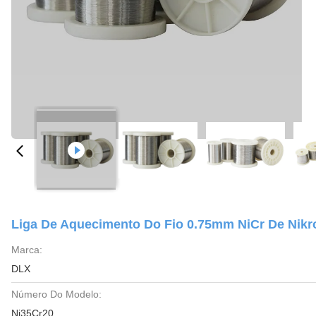
Liga De Aquecimento Do Fio 0.75mm NiCr De Nikr
Marca:
DLX
Número Do Modelo:
Ni35Cr20