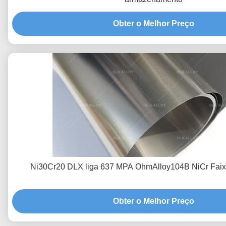
Obter o Melhor Preço
Ni30Cr20 DLX liga 637 MPA OhmAlloy104B NiCr Faixa
Obter o Melhor Preço